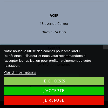
ACEP
18 avenue Carnot
94230 CACHAN
Contact
Notre boutique utilise des cookies pour améliorer l
´expérience utilisateur et nous vous recommandons d
Vos boutiques Acep
´accepter leur utilisation pour profiter pleinement de votre
ACEP Abonnements
navigation.
Plus d'informations
Rétractation
JE CHOISIS
Suivre le statut de rétractation
J'ACCEPTE
JE REFUSE
© ACEP - Tous droits réservés.