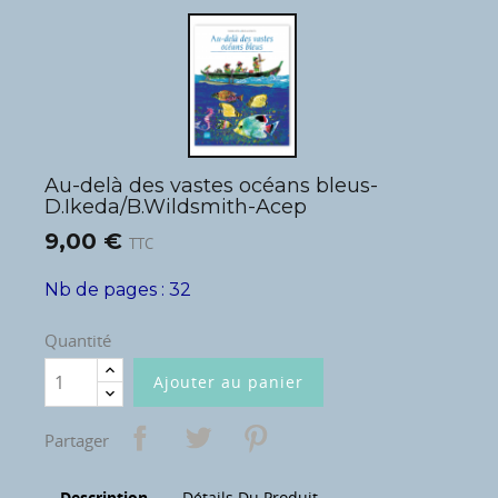
Au-delà des vastes océans bleus-
D.Ikeda/B.Wildsmith-Acep
9,00 €
TTC
Nb de pages : 32
Quantité
Ajouter au panier
Partager
Description
Détails Du Produit