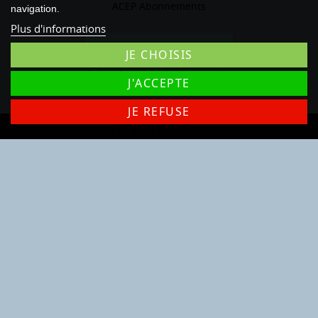
ACEP Abonnements
navigation.
Plus d'informations
Rétractation
JE CHOISIS
Suivre le statut de rétractation
J'ACCEPTE
JE REFUSE
© ACEP - Tous droits réservés.