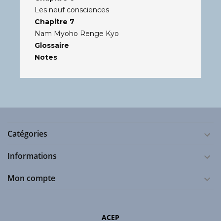
Les neuf consciences
Chapitre 7
Nam Myoho Renge Kyo
Glossaire
Notes
Catégories

Informations

Mon compte

ACEP